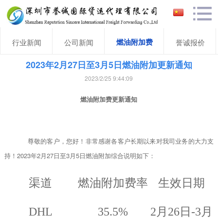
燃油附加费
行业新闻
公司新闻
誉诚报价
2023年2月27日至3月5日燃油附加更新通知
2023/2/25 9:44:09
燃油附加费更新通知
尊敬的客户
，您好！非常感谢各客户长期以来对我司业务的大力支
持！
2023
年
2
月
27
日至
3
月
5
日燃油附加综合说明如下：
渠道
燃油附加费率
生效日期
DHL
35.5%
2
月
26
日
-3
月